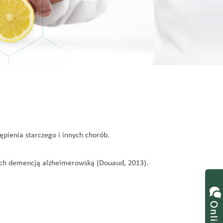
pienia starczego i innych chorób.
tych demencją alzheimerowską (Douaud, 2013).